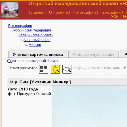
Открытый исследовательский проект «На
Главная
|
О проекте
|
Фотографии
|
География
|
ЖЖ
|
Н
Вся география
Российская Федерация
Челябинская область
Ашинский район
Миньяр
Учетная карточка снимка
Авторские публикации
Р
см. полноразмерный снимок
Режим просмотра:
текущий режим: «Вертикальный
На р. Сим. [У станции Миньяр.]
Лето 1910 года
фот. Прокудин-Горский