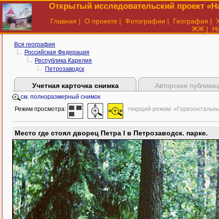
Открытый исследовательский проект «На
Главная
|
О проекте
|
Фотографии
|
География
|
ЖЖ
|
Н
Вся география
Российская Федерация
Республика Карелия
Петрозаводск
Учетная карточка снимка
Авторские публика
см. полноразмерный снимок
Режим просмотра:
текущий режим: «Горизонтальн
Место где стоял дворец Петра I в Петрозаводск. парке.