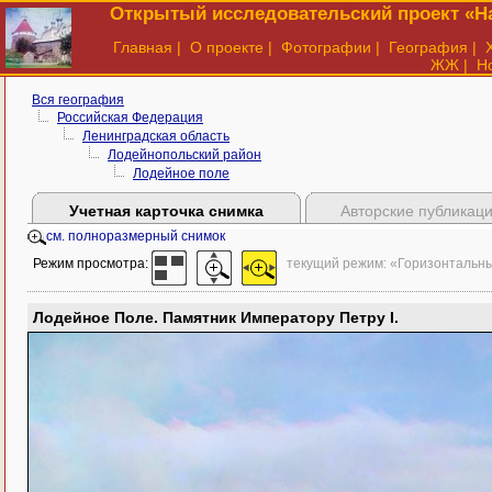
Открытый исследовательский проект «На
Главная
|
О проекте
|
Фотографии
|
География
|
ЖЖ
|
Н
Вся география
Российская Федерация
Ленинградская область
Лодейнопольский район
Лодейное поле
Учетная карточка снимка
Авторские публикац
см. полноразмерный снимок
Режим просмотра:
текущий режим: «Горизонтальн
Лодейное Поле. Памятник Императору Петру I.