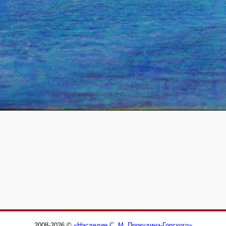
2008-2026 ©
«Наследие С. М. Прокудина-Горского»