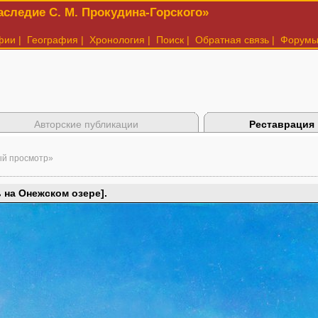
следие С. М. Прокудина-Горского»
фии
|
География
|
Хронология
|
Поиск
|
Обратная связь
|
Форум
Авторские публикации
Реставрация
ый просмотр»
 на Онежском озере].