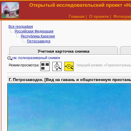
Открытый исследовательский проект «На
Главная
|
О проекте
|
Фотогра
Вся география
Российская Федерация
Республика Карелия
Петрозаводск
Учетная карточка снимка
см. полноразмерный снимок
Режим просмотра:
текущий режим: «Горизонтальн
Г. Петрозаводск. [Вид на гавань и общественную пристань