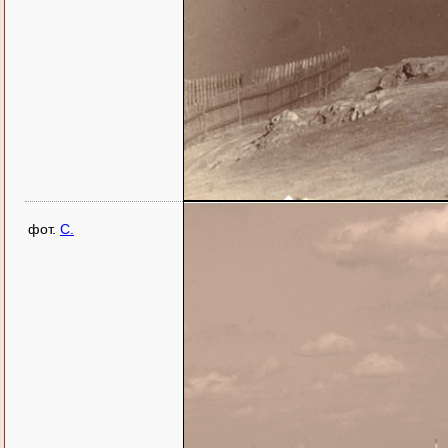
фот.
C.