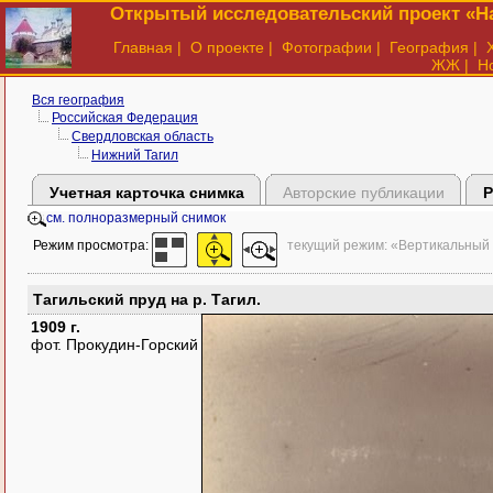
Открытый исследовательский проект «На
Главная
|
О проекте
|
Фотографии
|
География
|
ЖЖ
|
Н
Вся география
Российская Федерация
Свердловская область
Нижний Тагил
Учетная карточка снимка
Авторские публикации
Р
см. полноразмерный снимок
Режим просмотра:
текущий режим: «Вертикальный
Тагильский пруд на р. Тагил.
1909 г.
фот. Прокудин-Горский