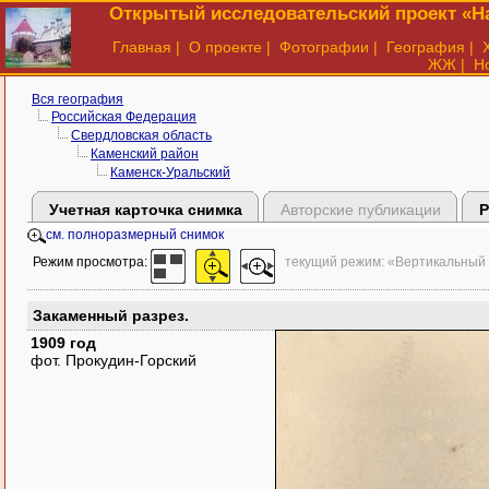
Открытый исследовательский проект «На
Главная
|
О проекте
|
Фотографии
|
География
|
ЖЖ
|
Н
Вся география
Российская Федерация
Свердловская область
Каменский район
Каменск-Уральский
Учетная карточка снимка
Авторские публикации
Р
см. полноразмерный снимок
Режим просмотра:
текущий режим: «Вертикальный
Закаменный разрез.
1909 год
фот. Прокудин-Горский