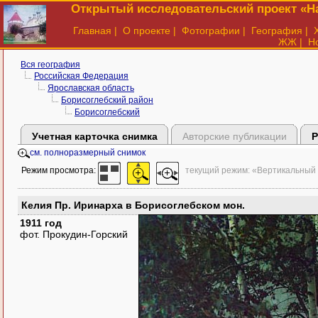
Открытый исследовательский проект «На
Главная
|
О проекте
|
Фотографии
|
География
|
ЖЖ
|
Н
Вся география
Российская Федерация
Ярославская область
Борисоглебский район
Борисоглебский
Учетная карточка снимка
Авторские публикации
Р
см. полноразмерный снимок
Режим просмотра:
текущий режим: «Вертикальный
Келия Пр. Иринарха в Борисоглебском мон.
1911 год
фот. Прокудин-Горский