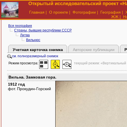
Открытый исследовательский проект «На
Главная
|
О проекте
|
Фотографии
|
География
|
ЖЖ
|
Н
Вся география
Страны, бывшие республики СССР
Литва
Вильнюс
Учетная карточка снимка
Авторские публикации
Р
см. полноразмерный снимок
Режим просмотра:
текущий режим: «Вертикальный
Вильна. Замковая гора.
1912 год
фот. Прокудин-Горский