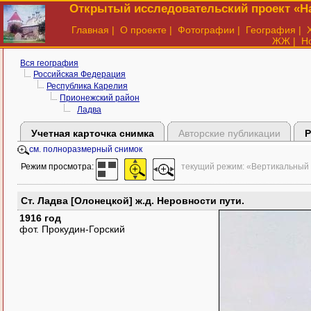
Открытый исследовательский проект «На
Главная
|
О проекте
|
Фотографии
|
География
|
ЖЖ
|
Н
Вся география
Российская Федерация
Республика Карелия
Прионежский район
Ладва
Учетная карточка снимка
Авторские публикации
Р
см. полноразмерный снимок
Режим просмотра:
текущий режим: «Вертикальный
Ст. Ладва [Олонецкой] ж.д. Неровности пути.
1916 год
фот. Прокудин-Горский