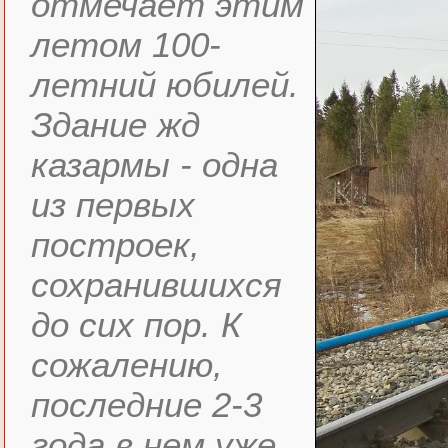
отмечает этим
летом 100-
летний юбилей.
Здание жд
казармы - одна
из первых
построек,
сохранившихся
до сих пор. К
сожалению,
последние 2-3
года в нем уже