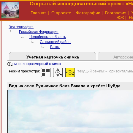
Открытый исследовательский проект «На
Главная
|
О проекте
|
Фотографии
|
География
|
ЖЖ
|
Н
Вся география
Российская Федерация
Челябинская область
Саткинский район
Бакал
Учетная карточка снимка
Авторские
см. полноразмерный снимок
Режим просмотра:
текущий режим: «Горизонтальн
Вид на село Рудничное близ Бакала и хребет Шуйда.