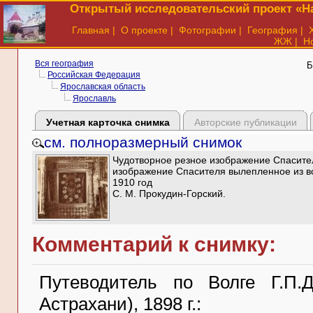
Открытый исследовательский проект «На
Главная
|
О проекте
|
Фотографии
|
География
|
ЖЖ
|
Н
Вся география
Б
Российская Федерация
Ярославская область
Ярославль
Учетная карточка снимка
Авторские публикации
см. полноразмерный снимок
Чудотворное резное изображение Спасител
изображение Спасителя вылепленное из во
1910 год
С. М. Прокудин-Горский.
Комментарий к снимку:
Путеводитель по Волге Г.П.
Астрахани), 1898 г.: