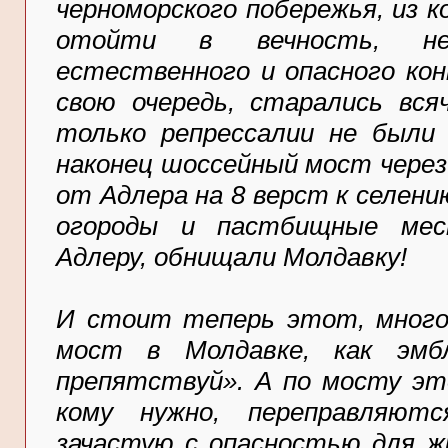
черноморского побережья, из к
отойти в вечность, не
естественного и опасного кон
свою очередь, старались всяч
только репрессалии не были
наконец шоссейный мост чере
от Адлера на 8 верст к селени
огороды и пастбищные мес
Адлеру, обнищали Молдавку!
И стоит теперь этот, мног
мост в Молдавке, как эмб
препятствуй». А по мосту это
кому нужно, переправляют
зачастую с опасностью для жи