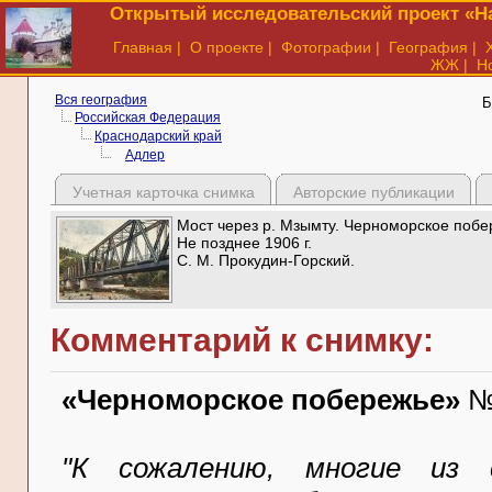
Открытый исследовательский проект «На
Главная
|
О проекте
|
Фотографии
|
География
|
ЖЖ
|
Н
Вся география
Б
Российская Федерация
Краснодарский край
Адлер
Учетная карточка снимка
Авторские публикации
Мост через р. Мзымту. Черноморское побер
Не позднее 1906 г.
С. М. Прокудин-Горский.
Комментарий к снимку:
«Черноморское побережье»
№4
"К сожалению, многие из 