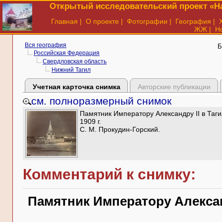
Открытый исследовательский проект «На
Главная
|
О проекте
|
Фотографии
|
География
|
ЖЖ
|
Н
Вся география
Б
Российская Федерация
Свердловская область
Нижний Тагил
Учетная карточка снимка
Авторские публикации
см. полноразмерный снимок
Памятник Императору Александру II в Таги
1909 г.
С. М. Прокудин-Горский.
Комментарий к снимку:
Памятник Императору Алексан