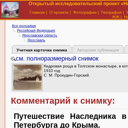
Открытый исследовательский проект «На
Главная
|
О проекте
|
Фотографии
|
География
|
ЖЖ
|
Н
Вся география
Российская Федерация
Ярославская область
Ярославль
Учетная карточка снимка
Авторские публикации
см. полноразмерный снимок
Кедровая роща в Толгском монастыре, в ко
1910 год
С. М. Прокудин-Горский.
Комментарий к снимку:
Путешествие Наследника в
Петербурга до Крыма.