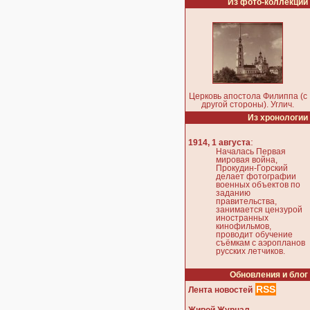
Из фото-коллекции
Церковь апостола Филиппа (с
другой стороны). Углич.
Из хронологии
:
1914, 1 августа
Началась Первая
мировая война,
Прокудин-Горский
делает фотографии
военных объектов по
заданию
правительства,
занимается цензурой
иностранных
кинофильмов,
проводит обучение
съёмкам с аэропланов
русских летчиков.
Обновления и блог
RSS
Лента новостей
Живой Журнал