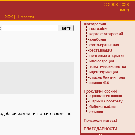
© 2008-2026
вход
ы
|
ЖЖ
|
Новости
Фотографии
:
география
карта фотографий
альбомы
фото-сравнения
реставрация
почтовые открытки
иллюстрации
тематические метки
идентификация
список Хантингтона
список 416
Прокудин-Горский
хронология жизни
штрихи к портрету
библиография
ссылки
садебной земли, и по сие время не
Присоединяйтесь!
БЛАГОДАРНОСТИ