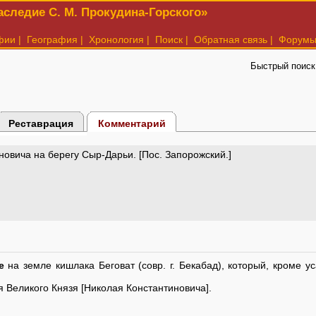
следие С. М. Прокудина-Горского»
фии
|
География
|
Хронология
|
Поиск
|
Обратная связь
|
Форум
Быстрый поиск
Реставрация
Комментарий
овича на берегу Сыр-Дарьи. [Пос. Запорожский.]
е
на земле кишлака Беговат (совр. г. Бекабад), который, кроме у
 Великого Князя [Николая Константиновича].