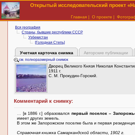
Открытый исследовательский проект «На
Главная
|
О проекте
|
Фотогра
Вся география
Страны, бывшие республики СССР
Узбекистан
[Голодная Степь]
Учетная карточка снимка
Авторские публикации
см. полноразмерный снимок
Дворец Великого Князя Николая Константин
1911 г.
С. М. Прокудин-Горский.
Комментарий к снимку:
… [в 1886 г.] образовался
первый поселок – Запорожь
имеет других земель.
В этом же Запорожском поселке была и первая резиденция
Cправочная книжка Самаркандской области, 1902 г.