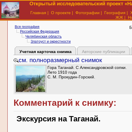
Открытый исследовательский проект «На
Главная
|
О проекте
|
Фотографии
|
География
|
ЖЖ
|
Н
Вся география
Б
Российская Федерация
Челябинская область
Златоуст и окрестности
Учетная карточка снимка
Авторские публикации
см. полноразмерный снимок
Гора Таганай. С Александровской сопки.
Лето 1910 года
С. М. Прокудин-Горский.
Комментарий к снимку:
Экскурсия на Таганай.