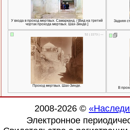
У входа в проход мертвых. Самарканд. / [Вид на третий
Задняя ст
чортак прохода мертвых. Шах-Зинде.]
52 | 2273 | —
Проход мертвых. Шах-Зинде.
В прох
2008-2026 ©
«Наследи
Электронное периодиче