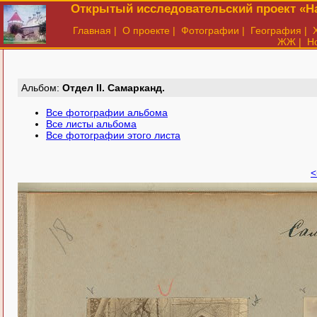
Открытый исследовательский проект «На
Главная
|
О проекте
|
Фотографии
|
География
|
ЖЖ
|
Н
Aльбом:
Отдел II. Самарканд.
Все фотографии альбома
Все листы альбома
Все фотографии этого листа
<