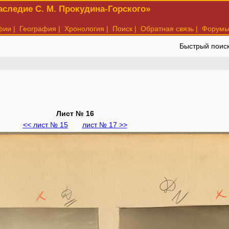
следие С. М. Прокудина-Горского»
фии
|
География
|
Хронология
|
Поиск
|
Обратная связь
|
Форум
Быстрый поис
Лист № 16
<< лист № 15
лист № 17 >>