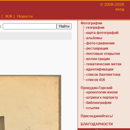
© 2008-2026
вход
ы
|
ЖЖ
|
Новости
Фотографии
к:
география
карта фотографий
альбомы
фото-сравнения
реставрация
почтовые открытки
иллюстрации
тематические метки
идентификация
список Хантингтона
список 416
Прокудин-Горский
хронология жизни
штрихи к портрету
библиография
ссылки
Присоединяйтесь!
БЛАГОДАРНОСТИ