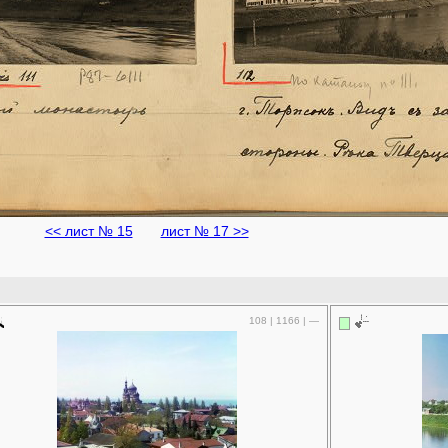
<< лист № 15
лист № 17 >>
108 | 1166 | —