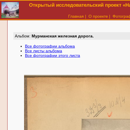
Открытый исследовательский проект «На
Главная
|
О проекте
|
Фотогра
Aльбом:
Мурманская железная дорога.
Все фотографии альбома
Все листы альбома
Все фотографии этого листа