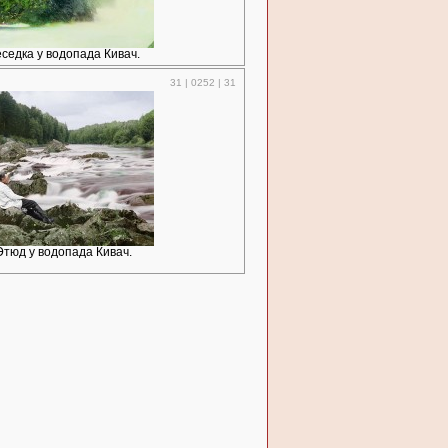
седка у водопада Кивач.
31 | 0252 | 31
Этюд у водопада Кивач.