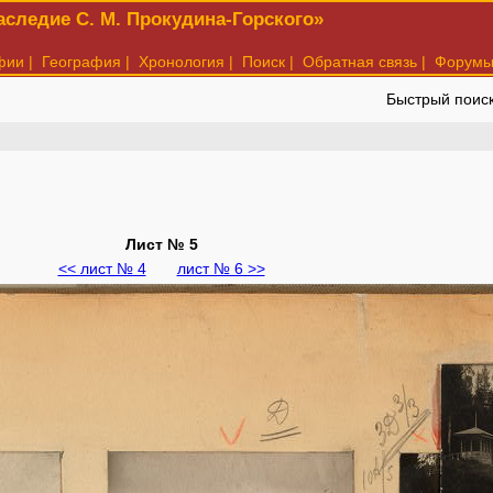
следие С. М. Прокудина-Горского»
фии
|
География
|
Хронология
|
Поиск
|
Обратная связь
|
Форум
Быстрый поис
Лист № 5
<< лист № 4
лист № 6 >>