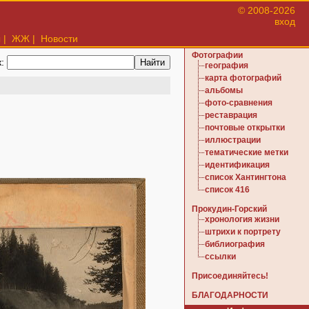
© 2008-2026
вход
ы
|
ЖЖ
|
Новости
Фотографии
к:
география
карта фотографий
альбомы
фото-сравнения
реставрация
почтовые открытки
иллюстрации
тематические метки
идентификация
список Хантингтона
список 416
Прокудин-Горский
хронология жизни
штрихи к портрету
библиография
ссылки
Присоединяйтесь!
БЛАГОДАРНОСТИ