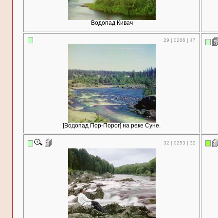
Водопад Кивач
29 | 0266 | 47
[Водопад Пор-Порог] на реке Суне.
32 | 0253 | 32