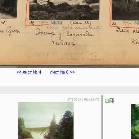
<< лист № 4
лист № 6 >>
27 | 0249 | 6(b).28 (?)