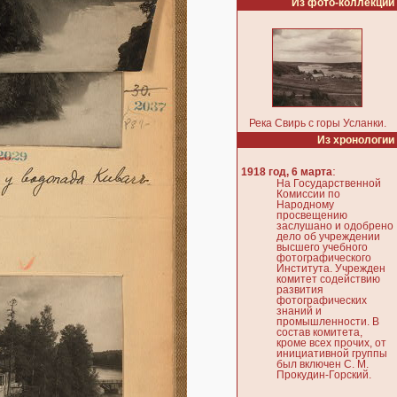
Из фото-коллекции
Река Свирь с горы Усланки.
Из хронологии
:
1918 год, 6 марта
На Государственной
Комиссии по
Народному
просвещению
заслушано и одобрено
дело об учреждении
высшего учебного
фотографического
Института. Учрежден
комитет содействию
развития
фотографических
знаний и
промышленности. В
состав комитета,
кроме всех прочих, от
инициативной группы
был включен С. М.
Прокудин-Горский.