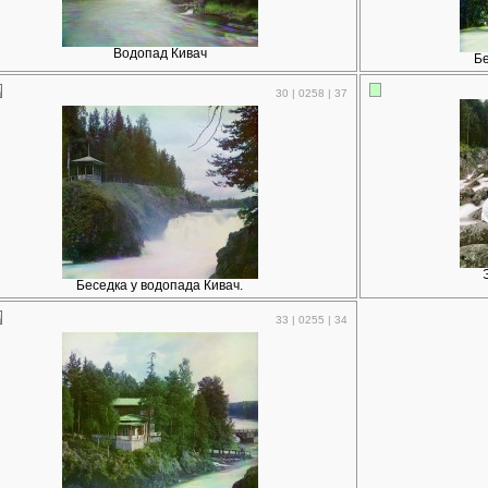
Водопад Кивач
Бе
30 | 0258 | 37
Беседка у водопада Кивач.
33 | 0255 | 34