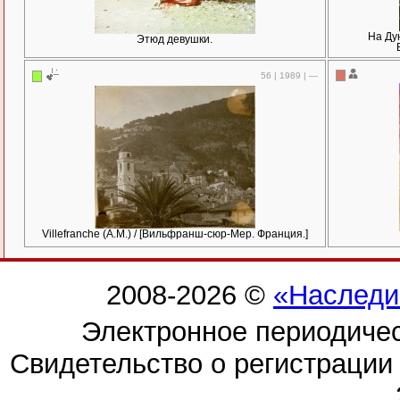
На Дун
Этюд девушки.
56 | 1989 | —
Villefranche (A.M.) / [Вильфранш-сюр-Мер. Франция.]
2008-2026 ©
«Наследи
Электронное периодиче
Свидетельство о регистраци