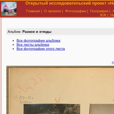
Открытый исследовательский проект «На
Главная
|
О проекте
|
Фотографии
|
География
|
ЖЖ
|
Н
Aльбом:
Разное и этюды
Все фотографии альбома
Все листы альбома
Все фотографии этого листа
<