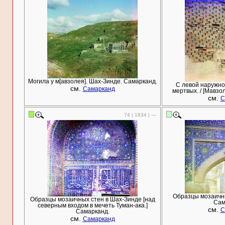
Могила у м[авзолея]. Шах-Зинде. Самарканд.
С левой наружно
см.
Самарканд
мертвых. / [Мавзо
см.
С
74 | 1834 | —
Образцы мозаичны
Образцы мозаичных стен в Шах-Зинде [над
Сам
северным входом в мечеть Туман-ака.]
см.
С
Самарканд.
см.
Самарканд