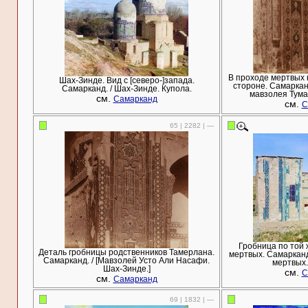
В проходе мертвых 
Шах-Зинде. Вид с [северо-]запада.
стороне. Самаркан
Самарканд. / Шах-Зинде. Купола.
мавзолея Тума
см.
Самарканд
см.
С
65 | 2282 | —
Гробница по той 
Деталь гробницы родственников Тамерлана.
мертвых. Самарканд
Самарканд. / [Мавзолей Усто Али Насафи.
мертвых.
Шах-Зинде.]
см.
С
см.
Самарканд
69 | 1832 | —