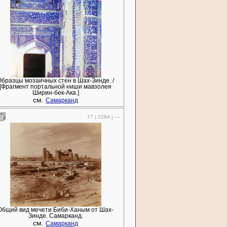
Образцы мозаичных стен в Шах-Зинде. /
[Фрагмент портальной ниши мавзолея
Ширин-бек-Ака.]
см.
Самарканд
77 | 2284 | —
Общий вид мечети Биби-Ханым от Шах-
Зинде. Самарканд.
см.
Самарканд