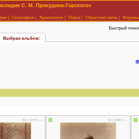
следие С. М. Прокудина-Горского»
фии
|
География
|
Хронология
|
Поиск
|
Обратная связь
|
Форум
Быстрый поис
Выбран альбом:
Ф
62 | 2279 | —
63 | 2280 | —