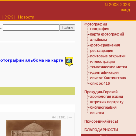
© 2008-2026
вход
ы
|
ЖЖ
|
Новости
Фотографии
к:
география
карта фотографий
альбомы
фото-сравнения
реставрация
почтовые открытки
отографии альбома на карте
иллюстрации
тематические метки
идентификация
список Хантингтона
список 416
Прокудин-Горский
хронология жизни
штрихи к портрету
библиография
ссылки
64 | 2281 | —
Присоединяйтесь!
БЛАГОДАРНОСТИ