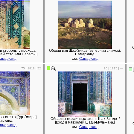
й стороны у прохода
Общий вид Шах-Зинде (вечерний снимок).
лей Усто Али Насафи.]
Самарканд.
см.
амарканд
Самарканд
75 | 1818 | 52
76 | 1815 | —
х стен в [Гур-Эмире].
Образцы мозаичных стен в Шах-Зинде. /
арканд.
[Вход в мавзолей Шади-Мульк-ака.]
амарканд
см.
Самарканд