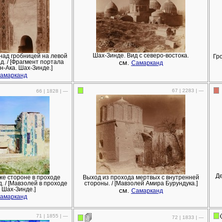
Шах-Зинде. Вид с северо-востока.
над гробницей на левой
Гр
см.
д. / [Фрагмент портала
Самарканд
н-Ака. Шах-Зинде.]
амарканд
67 | 2283 | —
66 | 1828 | —
Де
же стороне в проходе
Выход из прохода мертвых с внутренней
. / [Мавзолей в проходе
стороны. / [Мавзолей Амира Бурундука.]
 Шах-Зинде.]
см.
Самарканд
амарканд
71 | 1855 | —
72 | 1833 | —