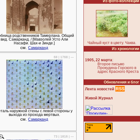
Из фото-коллекции
обница родственников Тамерлана. Общий
вид. Самарканд. / [Мавзолей Усто Али
Чайный куст в цвету. Чаква.
Насафи. Шах-и Зинде.]
см.
Самарканд
Из хронологии
68 | 1768 | —
:
1905, 22 марта
Второе письмо
Прокудина-Горского в
адрес Красного Креста
Обновления и блог
RSS
Лента новостей
Живой Журнал
таль наружной стены с левой стороны у
выхода из прохода мертвых.
см.
Самарканд
73 | 1816 | —