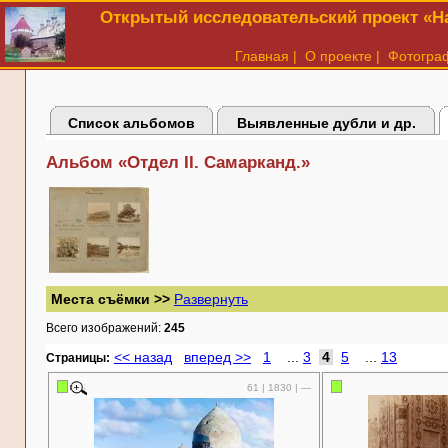
Открытый исследовательский проект «На
Главная
|
О проекте
|
Фотогра
Список альбомов
Выявленные дубли и др.
Альбом «Отдел II. Самарканд.»
Места съёмки >>
Развернуть
Всего изображений:
245
<< назад
вперед >>
1
...
3
4
5
...
13
Cтраницы:
61 | 1830 | —