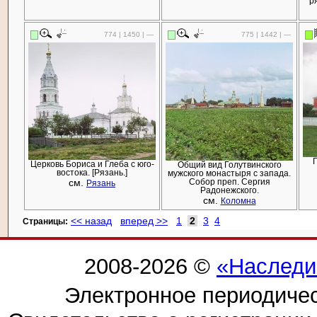
р
774 | 1450 | —
775 | 1442 | —
Церковь Бориса и Глеба с юго-
Общий вид Голутвинского
востока. [Рязань.]
мужского монастыря с запада.
см.
Собор преп. Сергия
Рязань
Радонежского.
см.
Коломна
<< назад
вперед >>
1
2
3
4
Cтраницы:
2008-2026 ©
«Наследи
Электронное периодиче