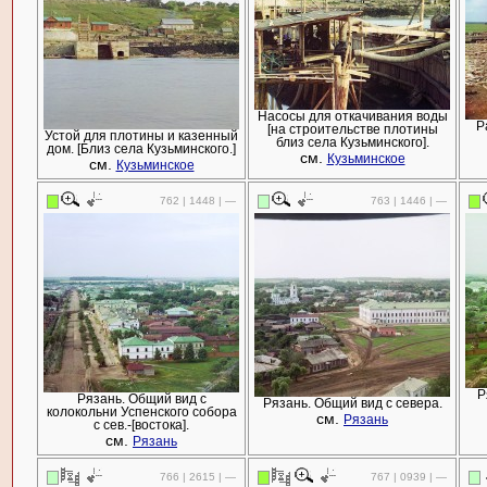
Насосы для откачивания воды
Р
[на строительстве плотины
Устой для плотины и казенный
близ села Кузьминского].
дом. [Близ села Кузьминского.]
см.
Кузьминское
см.
Кузьминское
762 | 1448 | —
763 | 1446 | —
Р
Рязань. Общий вид с
Рязань. Общий вид с севера.
колокольни Успенского собора
см.
Рязань
с сев.-[востока].
см.
Рязань
766 | 2615 | —
767 | 0939 | —