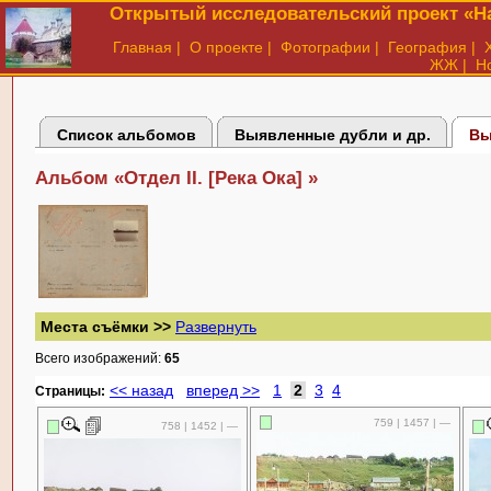
Открытый исследовательский проект «На
Главная
|
О проекте
|
Фотографии
|
География
|
ЖЖ
|
Н
Список альбомов
Выявленные дубли и др.
Вы
Альбом «Отдел II. [Река Ока] »
Места съёмки >>
Развернуть
Всего изображений:
65
<< назад
вперед >>
1
2
3
4
Cтраницы:
759 | 1457 | —
758 | 1452 | —