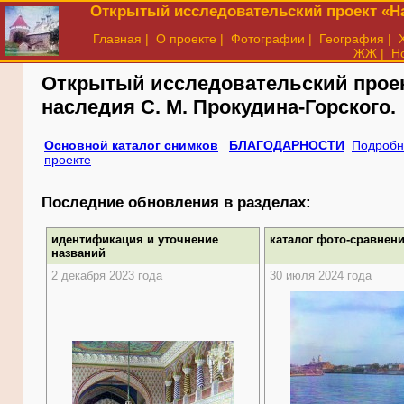
Открытый исследовательский проект «На
Главная
|
О проекте
|
Фотографии
|
География
|
ЖЖ
|
Н
Открытый исследовательский прое
наследия
С. М. Прокудина-Горского.
Основной каталог снимков
БЛАГОДАРНОСТИ
Подробн
проекте
Последние обновления в разделах:
идентификация и уточнение
каталог фото-сравнен
названий
2 декабря 2023 года
30 июля 2024 года