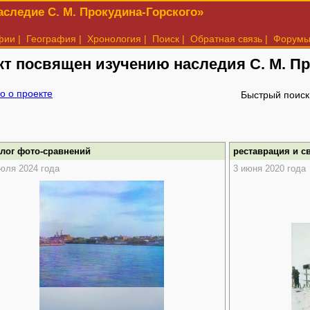
следие С. М. Прокудина-Горского»
фии
|
География
|
Хронология
|
Поиск
|
Обратная связь
|
Форум
кт посвящен изучению наследия
С. М. П
о о проекте
Быстрый поиск
алог фото-сравнений
реставрация и с
юля 2024 года
3 июня 2020 года