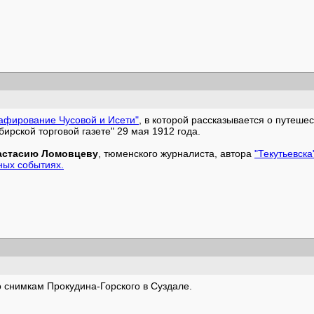
афирование Чусовой и Исети"
, в которой рассказывается о путешес
ирской торговой газете" 29 мая 1912 года.
астасию Ломовцеву
, тюменского журналиста, автора
"Текутьевска
ных событиях.
 снимкам Прокудина-Горского в Суздале.