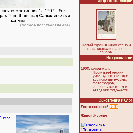
Из фото-коллекции
нечного затмения 1/I 1907 г. близ
горах Тянь-Шаня над Салюктинскими
копями.
(полное восстановление)
Новый Афон. Южная стена и
часть площади главного
собора.
Из хронологии
:
1908, конец мая
Прокудин-Горский
участвует в выставке
достижений русских
фотографов,
развернутой в залах
Академии художеств.
Обновления и блог
RSS
Лента новостей
Живой Журнал
Снова
.