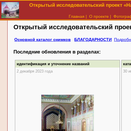
Открытый исследовательский проект «На
Главная
|
О проекте
|
Фотогра
Открытый исследовательский прое
Основной каталог снимков
БЛАГОДАРНОСТИ
Подробн
Последние обновления в разделах:
идентификация и уточнение названий
кат
2 декабря 2023 года
30 и