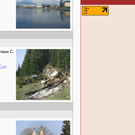
твии С.
" —