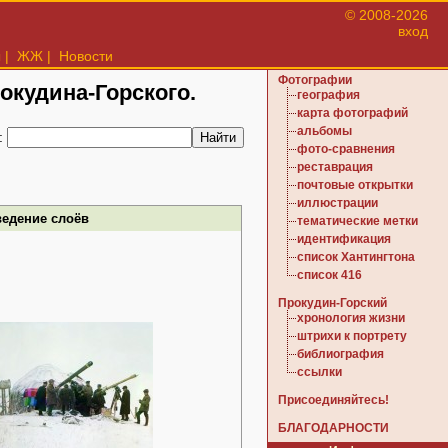
© 2008-2026
вход
ы
|
ЖЖ
|
Новости
Фотографии
рокудина-Горского.
география
карта фотографий
альбомы
:
фото-сравнения
реставрация
почтовые открытки
иллюстрации
ведение слоёв
тематические метки
идентификация
список Хантингтона
список 416
Прокудин-Горский
хронология жизни
штрихи к портрету
библиография
ссылки
Присоединяйтесь!
БЛАГОДАРНОСТИ