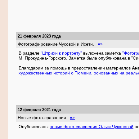
21 февраля 2023 года
Фотографирование Чусовой и Исети.
»»
В разделе
"Штрихи к портрету"
выложена заметка
"Фотогр
М. Прокудина-Горского. Заметка была опубликована в "Сиб
Благодарим за помощь в предоставлении материалов
Ан
художественных историй о Тюмени, основанных на реаль
12 февраля 2021 года
Новые фото-сравнения
»»
Опубликованы
новые фото-сравнения Ольги Чукановой
по