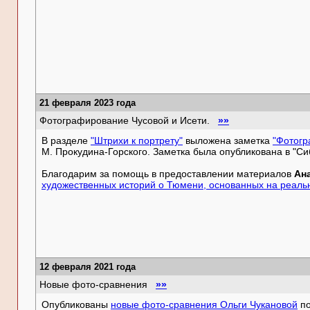
21 февраля 2023 года
Фотографирование Чусовой и Исети.
»»
В разделе
"Штрихи к портрету"
выложена заметка
"Фотогр
М. Прокудина-Горского. Заметка была опубликована в "Сиб
Благодарим за помощь в предоставлении материалов
Ан
художественных историй о Тюмени, основанных на реаль
12 февраля 2021 года
Новые фото-сравнения
»»
Опубликованы
новые фото-сравнения Ольги Чукановой
по