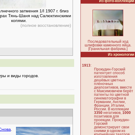
Из фото-коллекции
нечного затмения 1/I 1907 г. близ
горах Тянь-Шаня над Салюктинскими
копями.
(полное восстановление)
Последовательный ход
шлифовки каменного яйца.
[Гранильная фабрика.]
Из хронологии
:
1913
Прокудин-Горский
патентует способ
ры и виды городов.
изготовления
дешёвых цветных
плёночных
диапозитивов, вместе
с Максимовичем берёт
патенты по цветной
синематографни в
Германии, Англии,
Франции, Италии,
России. В коллекции
3350
негативов,
1000
позитивов для
проекции. Прокудин-
Горский
демонстрирует свои
Снова
.
снимки в одном из
крупнейших театров