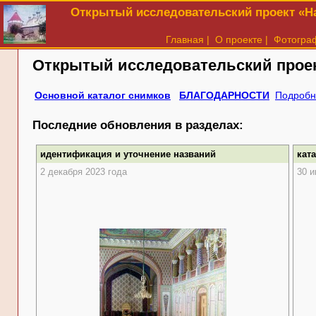
Открытый исследовательский проект «На
Главная
|
О проекте
|
Фотогра
Открытый исследовательский прое
Основной каталог снимков
БЛАГОДАРНОСТИ
Подробн
Последние обновления в разделах:
идентификация и уточнение названий
кат
2 декабря 2023 года
30 и