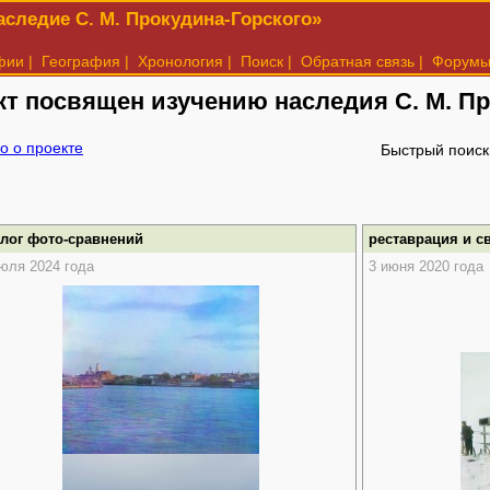
следие С. М. Прокудина-Горского»
фии
|
География
|
Хронология
|
Поиск
|
Обратная связь
|
Форум
кт посвящен изучению наследия
С. М. П
о о проекте
Быстрый поиск
алог фото-сравнений
реставрация и с
юля 2024 года
3 июня 2020 года