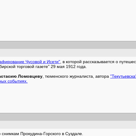
афирование Чусовой и Исети"
, в которой рассказывается о путешес
ирской торговой газете" 29 мая 1912 года.
астасию Ломовцеву
, тюменского журналиста, автора
"Текутьевска
ных событиях.
 снимкам Прокудина-Горского в Суздале.