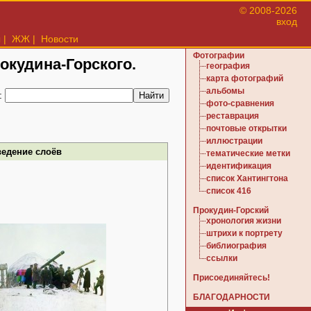
© 2008-2026
вход
ы
|
ЖЖ
|
Новости
Фотографии
рокудина-Горского.
география
карта фотографий
альбомы
:
фото-сравнения
реставрация
почтовые открытки
иллюстрации
ведение слоёв
тематические метки
идентификация
список Хантингтона
список 416
Прокудин-Горский
хронология жизни
штрихи к портрету
библиография
ссылки
Присоединяйтесь!
БЛАГОДАРНОСТИ