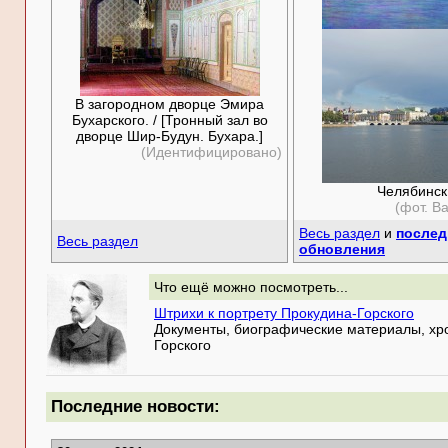
В загородном дворце Эмира
Бухарского. / [Тронный зал во
дворце Шир-Будун. Бухара.]
(Идентифицировано)
Челябинск
(фот. В
Весь раздел
и
послед
Весь раздел
обновления
Что ещё можно посмотреть...
Штрихи к портрету Прокудина-Горского
Документы, биографические материалы, хро
Горского
Последние новости: