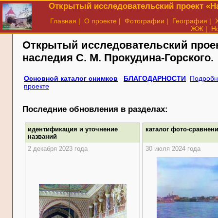
Открытый исследовательский проект «На
Главная
|
О проекте
|
Фотографии
|
География
|
ЖЖ
|
Н
Открытый исследовательский прое
наследия
С. М. Прокудина-Горского.
Основной каталог снимков
БЛАГОДАРНОСТИ
Подробн
проекте
Последние обновления в разделах:
идентификация и уточнение
каталог фото-сравнен
названий
2 декабря 2023 года
30 июля 2024 года