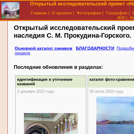
Открытый исследовательский проект «На
Главная
|
О проекте
|
Фотографии
|
География
|
ЖЖ
|
Н
Открытый исследовательский прое
наследия
С. М. Прокудина-Горского.
Основной каталог снимков
БЛАГОДАРНОСТИ
Подробн
проекте
Последние обновления в разделах:
идентификация и уточнение
каталог фото-сравнен
названий
2 декабря 2023 года
30 июля 2024 года