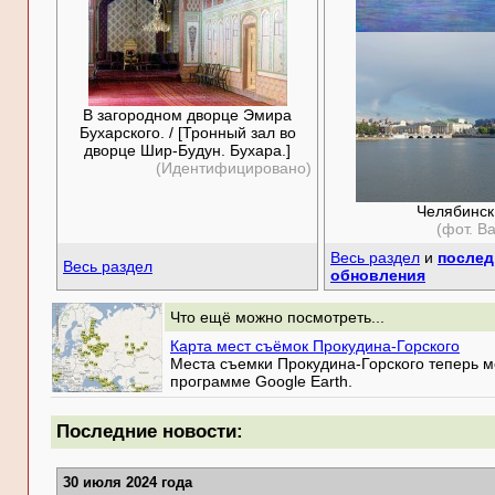
В загородном дворце Эмира
Бухарского. / [Тронный зал во
дворце Шир-Будун. Бухара.]
(Идентифицировано)
Челябинск
(фот. В
Весь раздел
и
послед
Весь раздел
обновления
Что ещё можно посмотреть...
Карта мест съёмок Прокудина-Горского
Места съемки Прокудина-Горского теперь мо
программе Google Earth.
Последние новости:
30 июля 2024 года