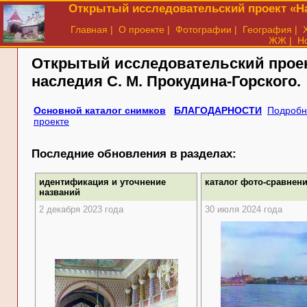
Открытый исследовательский проект «На
Главная
|
О проекте
|
Фотографии
|
География
|
ЖЖ
|
Н
Открытый исследовательский прое
наследия
С. М. Прокудина-Горского.
Основной каталог снимков
БЛАГОДАРНОСТИ
Подробн
проекте
Последние обновления в разделах:
идентификация и уточнение
каталог фото-сравнен
названий
2 декабря 2023 года
30 июля 2024 года