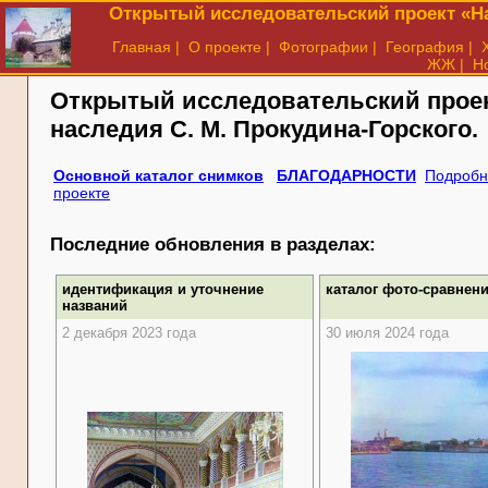
Открытый исследовательский проект «На
Главная
|
О проекте
|
Фотографии
|
География
|
ЖЖ
|
Н
Открытый исследовательский прое
наследия
С. М. Прокудина-Горского.
Основной каталог снимков
БЛАГОДАРНОСТИ
Подробн
проекте
Последние обновления в разделах:
идентификация и уточнение
каталог фото-сравнен
названий
2 декабря 2023 года
30 июля 2024 года